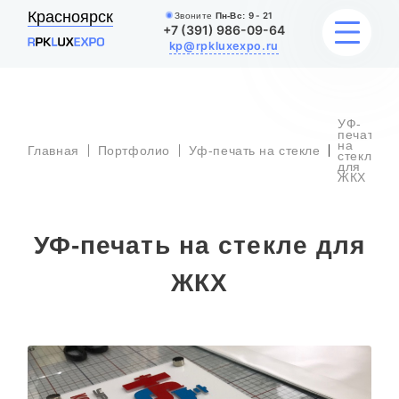
Красноярск
Звоните
Пн-Вс:
9 - 21
+7 (391) 986-09-64
kp@rpkluxexpo.ru
УФ-
УСЛУГИ
печать
на
Главная
Портфолио
Уф-печать на стекле
стекле
для
ЖКХ
НАШИ РАБОТЫ
АКЦИИ
УФ-печать на стекле для
БЛОГ
ЖКХ
О КОМПАНИИ