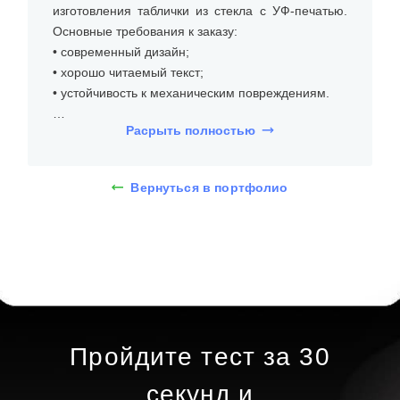
изготовления таблички из стекла с УФ-печатью.
Основные требования к заказу:
• современный дизайн;
• хорошо читаемый текст;
• устойчивость к механическим повреждениям.
Расрыть полностью
Для проекта были оформлены таблички из
оргстекла размером 600х800 мм. Табличка из
оргстекла с УФ печатью — это современное и
Вернуться в портфолио
стильное решение для оформления офисов,
витрин или других пространств. В данном случае
табличка выполнена из прозрачного оргстекла,
что позволяет ей выглядеть легкой и элегантной.
На табличке нанесены логотип и текст с
использованием УФ-печати, которая
обеспечивает яркость и долговечность
изображения.
Пройдите тест за 30
Процесс нанесения изображения на оргстекло с
секунд и