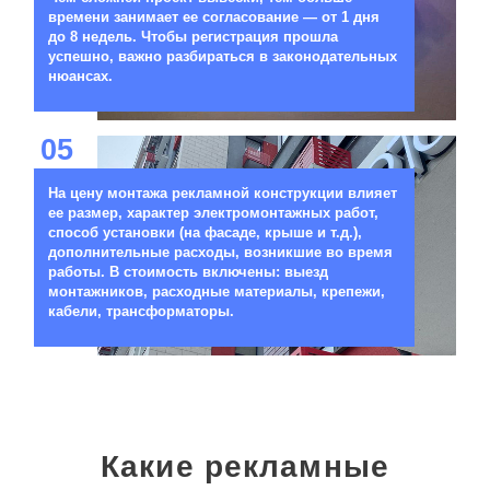
времени занимает ее согласование — от 1 дня
до 8 недель. Чтобы регистрация прошла
успешно, важно разбираться в законодательных
нюансах.
05
На цену монтажа рекламной конструкции влияет
ее размер, характер электромонтажных работ,
способ установки (на фасаде, крыше и т.д.),
дополнительные расходы, возникшие во время
работы. В стоимость включены: выезд
монтажников, расходные материалы, крепежи,
кабели, трансформаторы.
Какие рекламные