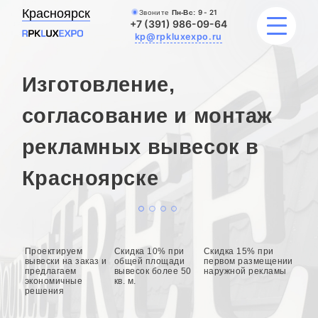
Красноярск
Звоните
Пн-Вс:
9 - 21
+7 (391) 986-09-64
kp@rpkluxexpo.ru
Изготовление,
УСЛУГИ
согласование и монтаж
рекламных вывесок в
НАШИ РАБОТЫ
Красноярске
АКЦИИ
БЛОГ
О КОМПАНИИ
Проектируем
Скидка 10% при
Скидка 15% при
вывески на заказ и
общей площади
первом размещении
предлагаем
вывесок более 50
наружной рекламы
экономичные
кв. м.
решения