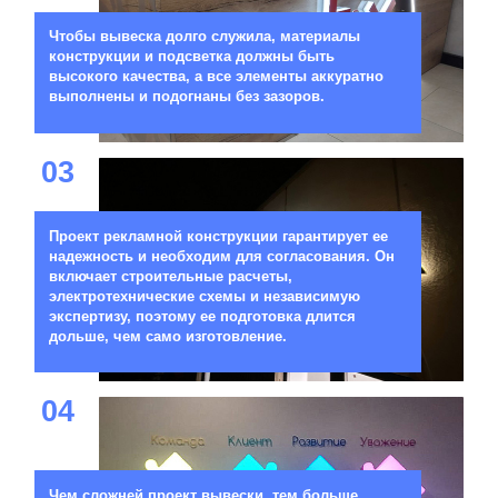
Чтобы вывеска долго служила, материалы
конструкции и подсветка должны быть
высокого качества, а все элементы аккуратно
выполнены и подогнаны без зазоров.
03
Проект рекламной конструкции гарантирует ее
надежность и необходим для согласования. Он
включает строительные расчеты,
электротехнические схемы и независимую
экспертизу, поэтому ее подготовка длится
дольше, чем само изготовление.
04
Чем сложней проект вывески, тем больше