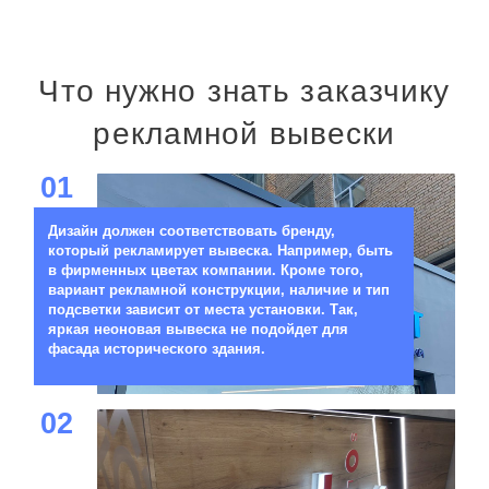
Что нужно знать заказчику
рекламной вывески
01
Дизайн должен соответствовать бренду,
который рекламирует вывеска. Например, быть
в фирменных цветах компании. Кроме того,
вариант рекламной конструкции, наличие и тип
подсветки зависит от места установки. Так,
яркая неоновая вывеска не подойдет для
фасада исторического здания.
02